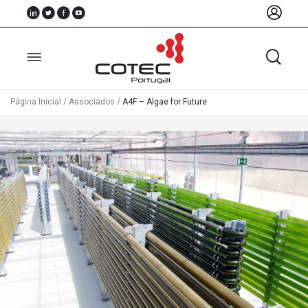
Página Inicial
/
Associados
/
A4F – Algae for Future
Sobre
Nós
Associados
Recursos
Notícias
Eventos
Projectos