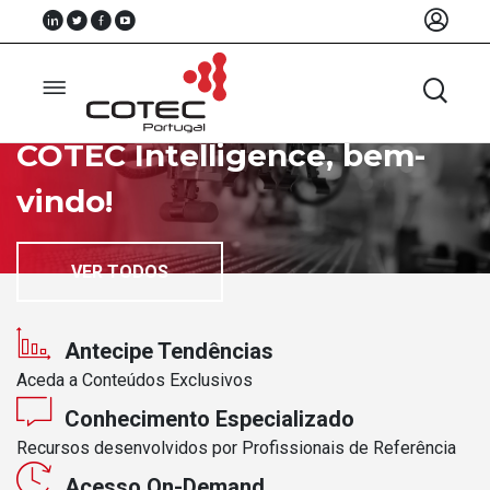
COTEC Intelligence, bem-
vindo!
Sobre
Nós
VER TODOS
Associados
Recursos
Antecipe Tendências
Notícias
Aceda a Conteúdos Exclusivos
Conhecimento Especializado
Eventos
Recursos desenvolvidos por Profissionais de Referência
Projectos
Acesso On-Demand