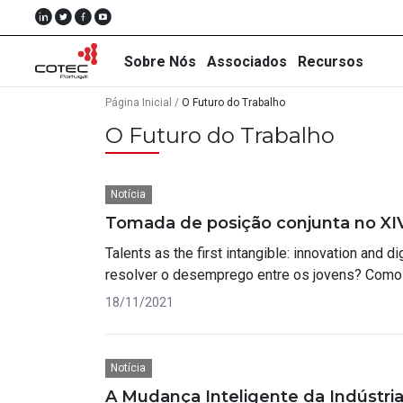
Sobre Nós
Associados
Recursos
Página Inicial
/
O Futuro do Trabalho
O Futuro do Trabalho
Sobre
Notícia
Nós
Tomada de posição conjunta no X
Associados
Talents as the first intangible: innovation and 
resolver o desemprego entre os jovens? Como
Recursos
18/11/2021
Notícias
Eventos
Notícia
Projectos
A Mudança Inteligente da Indústri