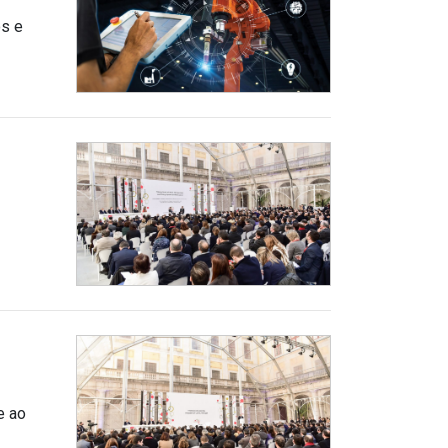
os e
e ao