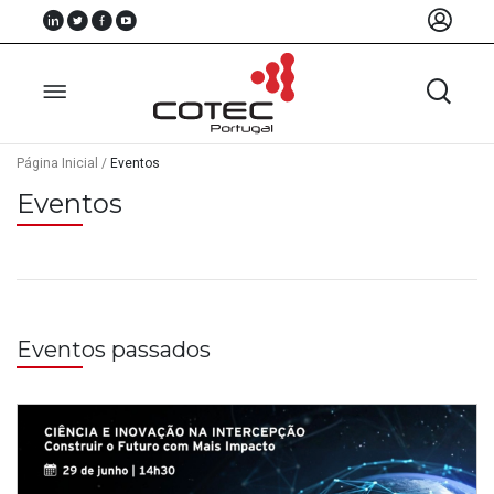
Página Inicial
/
Eventos
Eventos
Sobre
Nós
Associados
Recursos
Eventos passados
Notícias
Eventos
Projectos