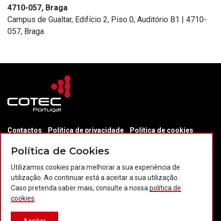
4710-057, Braga
Campus de Gualtar, Edifício 2, Piso 0, Auditório B1 | 4710-
057, Braga
Contactos
Política de privacidade
Política de cookies
Projectos Portugal 2020
Política de Cookies
Utilizamos cookies para melhorar a sua experiência de
utilização. Ao continuar está a aceitar a sua utilização.
Caso pretenda saber mais, consulte a nossa
política de
© 2026 COTEC Portugal. Todos os direitos reservados.
cookies
.
Plataforma co-financiada por: