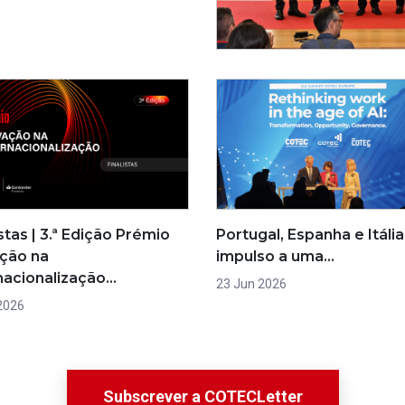
istas | 3.ª Edição Prémio
Portugal, Espanha e Itáli
ção na
impulso a uma…
nacionalização…
23 Jun 2026
 2026
Subscrever a COTECLetter