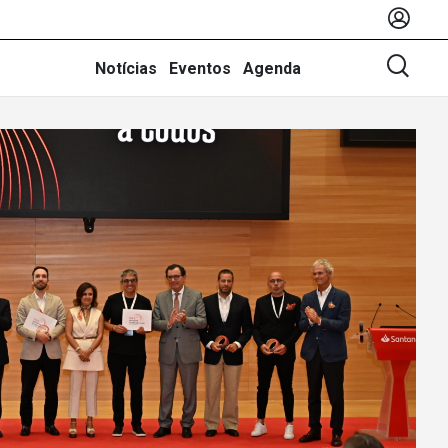
Notícias
Eventos
Agenda
.ª Edição Estatuto INOVA
OTEC | Resultados
resas INOVADORA COTEC e Evolution reforçam o peso da inov
tentabilidade no crescimento empresarial As empresas disting