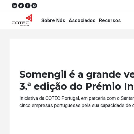
Sobre Nós
Associados
Recursos
Sobre
Nós
ncedora da
Associados
ovação na…
Recursos
Portugal, distinguiu
Notícias
cer nos…
Eventos
Projectos