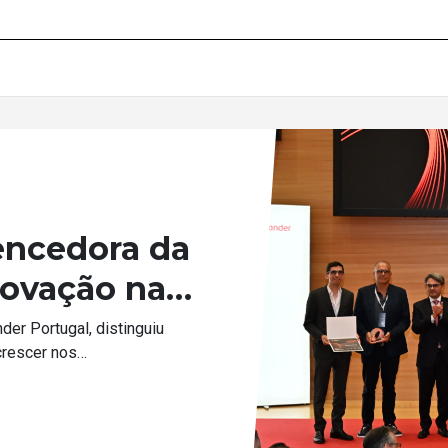
6
C
Emp
sus