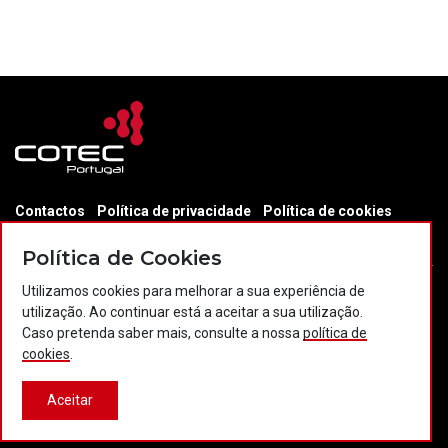
Contactos
Política de privacidade
Política de cookies
Projectos Portugal 2020
Política de Cookies
Utilizamos cookies para melhorar a sua experiência de
utilização. Ao continuar está a aceitar a sua utilização.
© 2026 COTEC Portugal. Todos os direitos reservados.
Caso pretenda saber mais, consulte a nossa
política de
cookies
.
Plataforma co-financiada por:
Aceitar
Desenvolvido por:
LBC