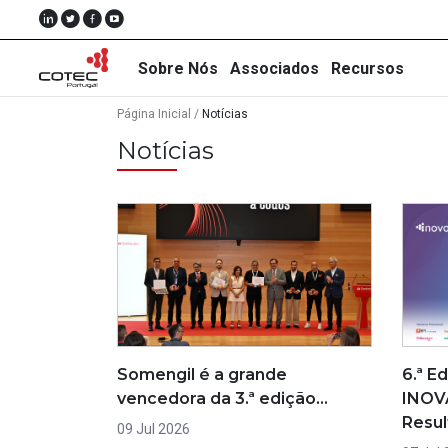
Sobre Nós
Associados
Recursos
Página Inicial
/
Notícias
Notícias
Sobre
Nós
Associados
Recursos
Notícias
Somengil é a grande
6.ª E
Eventos
vencedora da 3.ª edição…
INOV
Resu
Projectos
09 Jul 2026