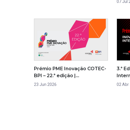
07 Jul
Prémio PME Inovação COTEC-
3.ª E
BPI – 22.ª edição |…
Inter
23 Jun 2026
02 Abr