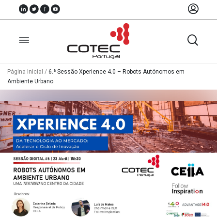
Página Inicial
/
6.ª Sessão Xperience 4.0 – Robots Autónomos em
Ambiente Urbano
Sobre
Nós
Associados
Recursos
Notícias
Eventos
Projectos