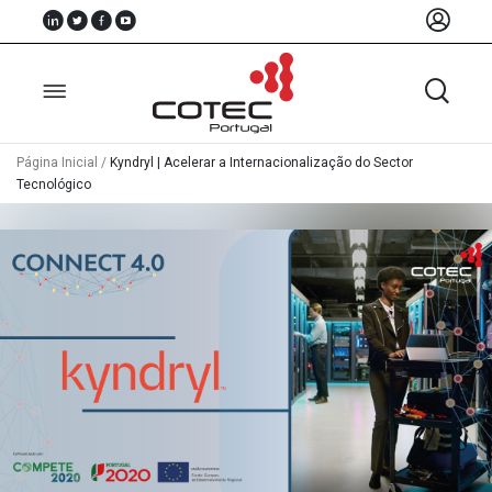
Página Inicial
/
Kyndryl | Acelerar a Internacionalização do Sector
Tecnológico
Sobre
Nós
Associados
Recursos
Notícias
Eventos
Projectos