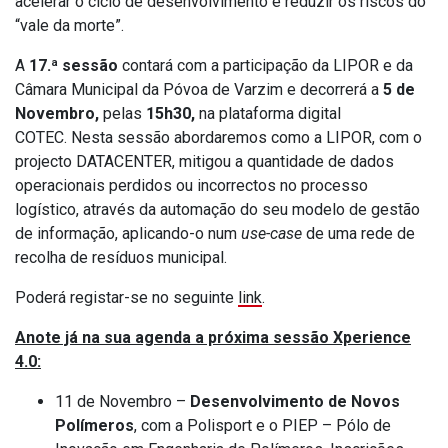
acelerar o ciclo de desenvolvimento e reduzir os riscos do
“vale da morte”.
A
17.ª sessão
contará com a participação da LIPOR e da
Câmara Municipal da Póvoa de Varzim e decorrerá a
5 de
Novembro,
pelas
15h30,
na plataforma digital
COTEC. Nesta sessão abordaremos como a LIPOR, com o
projecto DATACENTER, mitigou a quantidade de dados
operacionais perdidos ou incorrectos no processo
logístico, através da automação do seu modelo de gestão
de informação, aplicando-o num
use-case
de uma rede de
recolha de resíduos municipal.
Poderá registar-se no seguinte
link
.
Anote já na sua agenda a próxima sessão Xperience
4.0:
11 de Novembro –
Desenvolvimento de Novos
Polímeros
, com a Polisport e o PIEP – Pólo de