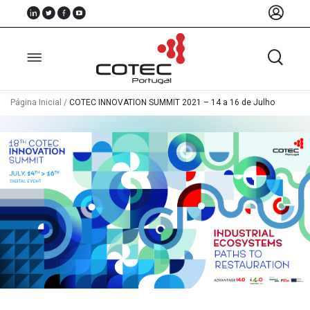
Página Inicial
/
COTEC INNOVATION SUMMIT 2021 – 14 a 16 de Julho
Sobre
Nós
Associados
Recursos
Notícias
Eventos
Projectos