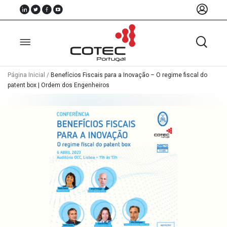
Página Inicial
/
Benefícios Fiscais para a Inovação – O regime fiscal do
patent box | Ordem dos Engenheiros
Sobre
Nós
Associados
Recursos
Notícias
Eventos
Projectos