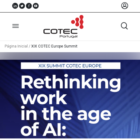
Página Inicial
/
XIX COTEC Europe Summit
Sobre
Nós
Associados
Recursos
Notícias
Eventos
Projectos