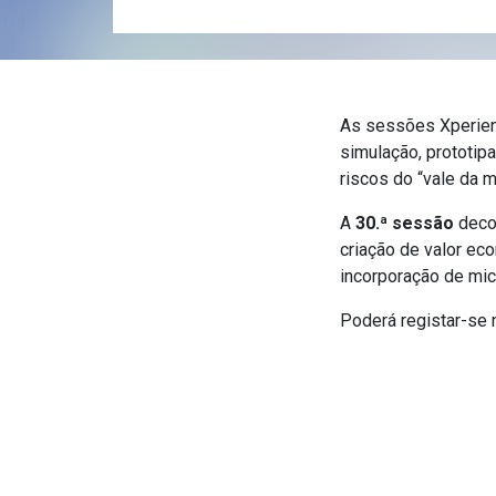
As sessões Xperien
simulação, prototip
riscos do “vale da m
A
30.ª sessão
deco
criação de valor ec
incorporação de mic
Poderá registar-se