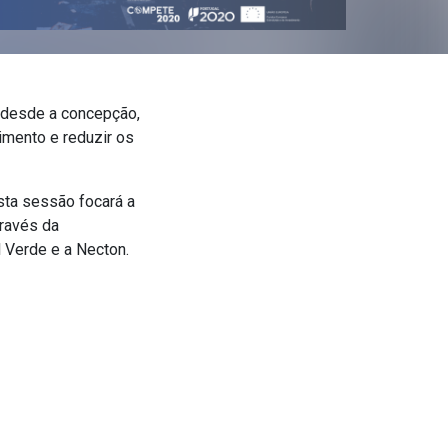
 desde a concepção,
imento e reduzir os
Esta sessão focará a
través da
l Verde e a Necton.