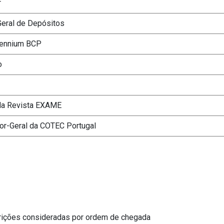
r
Geral de Depósitos
lennium BCP
o
r da Revista EXAME
tor-Geral da COTEC Portugal
crições consideradas por ordem de chegada