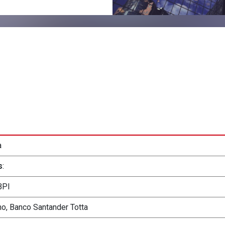
a
s
:
BPI
ho, Banco Santander Totta