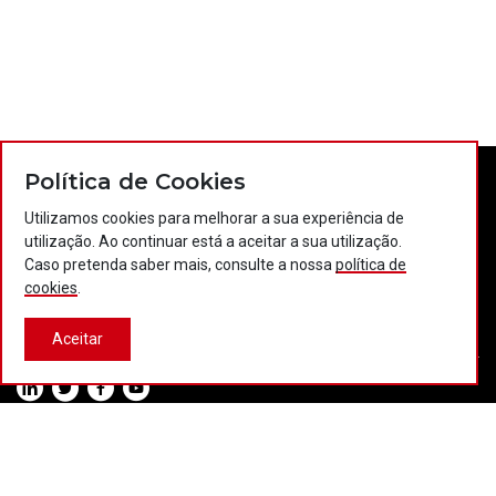
Política de Cookies
Utilizamos cookies para melhorar a sua experiência de
utilização. Ao continuar está a aceitar a sua utilização.
Caso pretenda saber mais, consulte a nossa
política de
cookies
.
Contactos
Política de privacidade
Política de cookies
Projectos Portugal 2020
Aceitar
© 2026 COTEC Portugal. Todos os direitos reservados.
Plataforma co-financiada por: