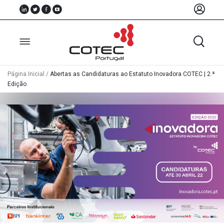
Página Inicial
/
Abertas as Candidaturas ao Estatuto Inovadora COTEC | 2.ª
Edição
Sobre
Nós
Associados
Recursos
Notícias
Eventos
Projectos