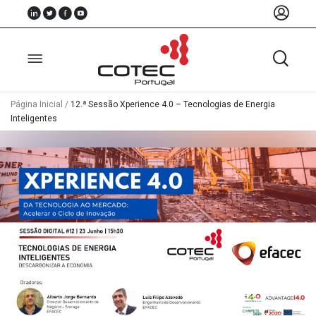
Página Inicial
/
12.ª Sessão Xperience 4.0 – Tecnologias de Energia
Inteligentes
Sobre
Nós
Associados
Recursos
Notícias
Eventos
Projectos