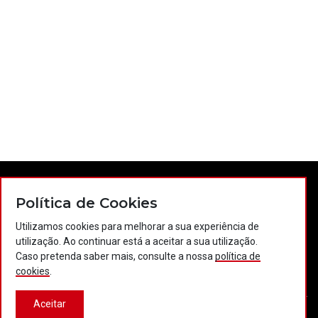
Política de Cookies
Utilizamos cookies para melhorar a sua experiência de
utilização. Ao continuar está a aceitar a sua utilização.
Caso pretenda saber mais, consulte a nossa
política de
Contactos
Política de privacidade
Política de cookies
cookies
.
Projectos Portugal 2020
Aceitar