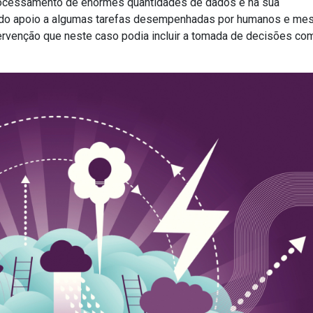
processamento de enormes quantidades de dados e na sua
ando apoio a algumas tarefas desempenhadas por humanos e me
ntervenção que neste caso podia incluir a tomada de decisões c