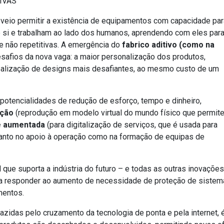
IVAS”
veio permitir a existência de equipamentos com capacidade par
e si e trabalham ao lado dos humanos, aprendendo com eles par
 não repetitivas. A emergência do
fabrico aditivo (como na
afios da nova vaga: a maior personalização dos produtos,
realização de designs mais desafiantes, ao mesmo custo de um
 potencialidades de redução de esforço, tempo e dinheiro,
ação
(reprodução em modelo virtual do mundo físico que permit
e aumentada
(para digitalização de serviços, que é usada para
 tanto no apoio à operação como na formação de equipas de
 que suporta a indústria do futuro – e todas as outras inovaçõe
ra responder ao aumento de necessidade de proteção de sistem
mentos.
azidas pelo cruzamento da tecnologia de ponta e pela internet, 