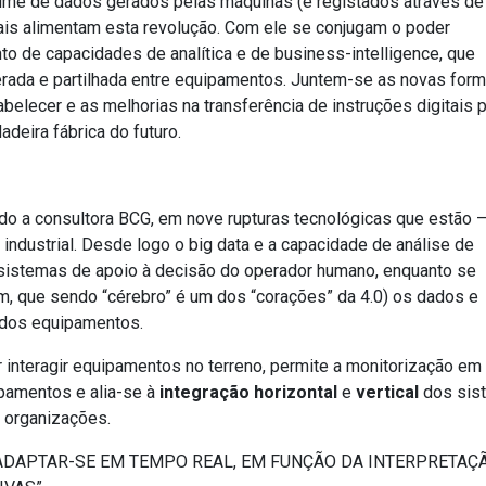
ume de dados gerados pelas máquinas (e registados através de
ais alimentam esta revolução. Com ele se conjugam o poder
o de capacidades de analítica e de business-intelligence, que
erada e partilhada entre equipamentos. Juntem-se as novas for
elecer e as melhorias na transferência de instruções digitais p
deira fábrica do futuro.
o a consultora BCG, em nove rupturas tecnológicas que estão –
industrial. Desde logo o big data e a capacidade de análise de
sistemas de apoio à decisão do operador humano, enquanto se
 que sendo “cérebro” é um dos “corações” da 4.0) os dados e
 dos equipamentos.
zer interagir equipamentos no terreno, permite a monitorização e
ipamentos e alia-se à
integração horizontal
e
vertical
dos sis
 organizações.
ADAPTAR-SE EM TEMPO REAL, EM FUNÇÃO DA INTERPRETAÇ