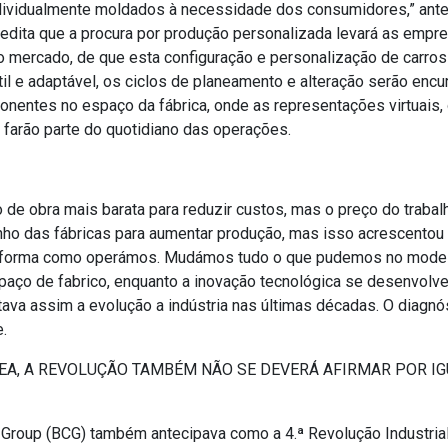
 individualmente moldados à necessidade dos consumidores,” ant
redita que a procura por produção personalizada levará as empr
mercado, de que esta configuração e personalização de carros
il e adaptável, os ciclos de planeamento e alteração serão encu
onentes no espaço da fábrica, onde as representações virtuais,
 farão parte do quotidiano das operações.
de obra mais barata para reduzir custos, mas o preço do trabal
o das fábricas para aumentar produção, mas isso acrescentou
 a forma como operámos. Mudámos tudo o que pudemos no mode
spaço de fabrico, enquanto a inovação tecnológica se desenvolve
ratava assim a evolução a indústria nas últimas décadas. O diagnó
e.
EA, A REVOLUÇÃO TAMBÉM NÃO SE DEVERÁ AFIRMAR POR I
Group (BCG) também antecipava como a 4.ª Revolução Industria