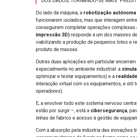
DOS DADOS, TORNANDO-SE MAIS “PREDIT
Do lado da máquina, a
robotização autónoma
funcionarem isolados, mas que interagem entr
conseguirem completar operações complexas e
impressão 3D)
responde a um dos maiores des
viabilizando a produção de pequenos lotes e 
produto de massas.
Outras duas aplicações em particular encerram
especialmente no ambiente industrial: a
simul
optimizar e testar equipamentos) e a
realidad
interacção virtual com os equipamentos, e útil
operadores).
E, a envolver todo este sistema nervoso central
estão por surgir –, está a
cibersegurança
, pa
linhas de fabrico e acesso à gestão de equipa
Com a absorção pela indústria das inovações tr