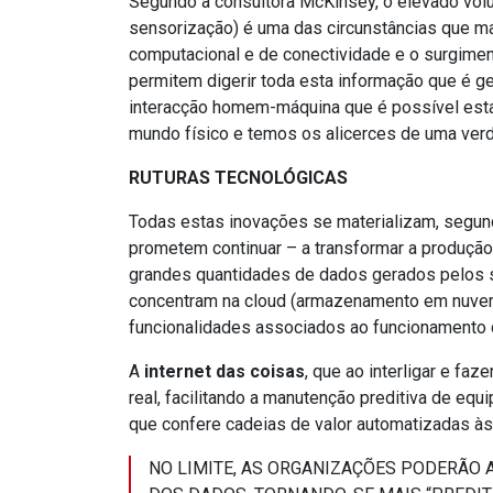
Segundo a consultora McKinsey, o elevado vol
sensorização) é uma das circunstâncias que m
computacional e de conectividade e o surgiment
permitem digerir toda esta informação que é g
interacção homem-máquina que é possível estab
mundo físico e temos os alicerces de uma verda
RUTURAS TECNOLÓGICAS
Todas estas inovações se materializam, segund
prometem continuar – a transformar a produção 
grandes quantidades de dados gerados pelos 
concentram na cloud (armazenamento em nuvem,
funcionalidades associados ao funcionamento
A
internet das coisas
, que ao interligar e fa
real, facilitando a manutenção preditiva de equ
que confere cadeias de valor automatizadas às
NO LIMITE, AS ORGANIZAÇÕES PODERÃO 