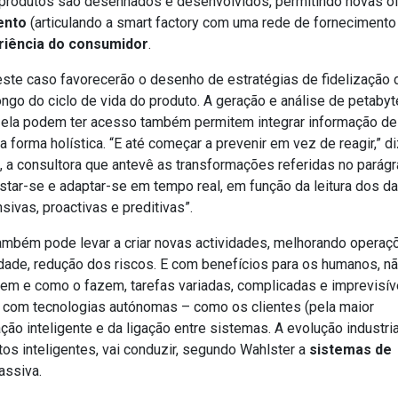
produtos são desenhados e desenvolvidos, permitindo novas o
ento
(articulando a smart factory com uma rede de fornecimento
riência do consumidor
.
este caso favorecerão o desenho de estratégias de fidelização 
ngo do ciclo de vida do produto. A geração e análise de petaby
a ela podem ter acesso também permitem integrar informação de
forma holística. “E até começar a prevenir em vez de reagir,” 
, a consultora que antevê as transformações referidas no parágr
justar-se e adaptar-se em tempo real, em função da leitura dos d
ivas, proactivas e preditivas”.
 também pode levar a criar novas actividades, melhorando operaç
dade, redução dos riscos. E com benefícios para os humanos, n
zem e como o fazem, tarefas variadas, complicadas e imprevisív
a com tecnologias autónomas – como os clientes (pela maior
ão inteligente e da ligação entre sistemas. A evolução industria
os inteligentes, vai conduzir, segundo Wahlster a
sistemas de
assiva.