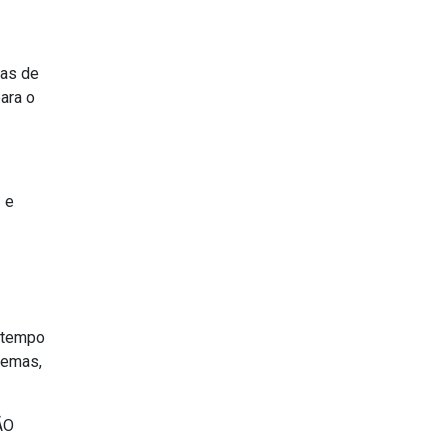
mas de
ara o
 e
m tempo
temas,
ÃO