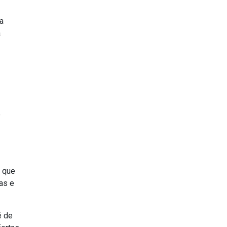
a
a
e
s que
as e
é de