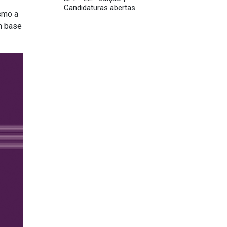
Candidaturas abertas
smo a
om base