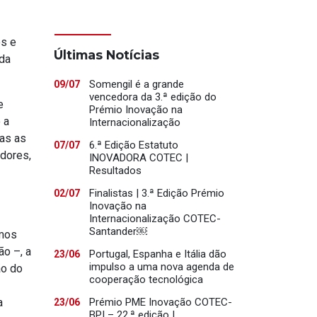
os e
Últimas Notícias
 da
Somengil é a grande
09/07
vencedora da 3.ª edição do
e
Prémio Inovação na
 a
Internacionalização
das as
6.ª Edição Estatuto
07/07
dores,
INOVADORA COTEC |
Resultados
Finalistas | 3.ª Edição Prémio
02/07
Inovação na
Internacionalização COTEC-
Santander￼
imos
ão –, a
Portugal, Espanha e Itália dão
23/06
impulso a uma nova agenda de
ão do
cooperação tecnológica
a
Prémio PME Inovação COTEC-
23/06
BPI – 22.ª edição |