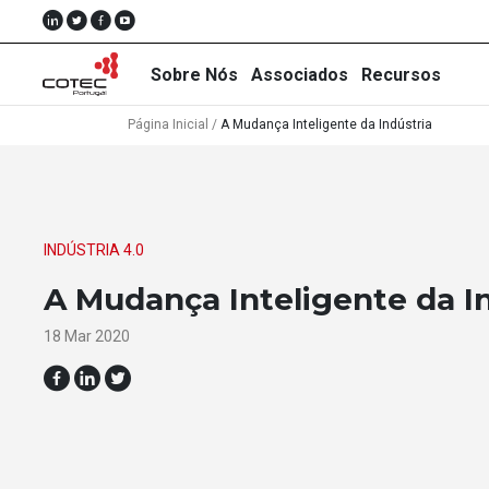
Sobre Nós
Associados
Recursos
Página Inicial
/
A Mudança Inteligente da Indústria
Sobre
Nós
INDÚSTRIA 4.0
Associados
A Mudança Inteligente da I
Recursos
18 Mar 2020
Notícias
Eventos
Projectos