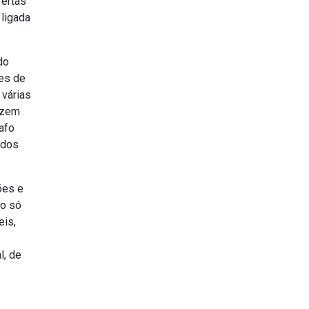
fertas
 ligada
do
tes de
 várias
dizem
afo
ados
ões e
ão só
eis,
l, de