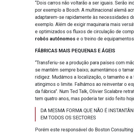
“Dois carros não voltarão a ser iguais. Serão
por exemplo a Bosch. A multinacional alemã ac
adaptarem-se rapidamente às necessidades do 
exemplo. Além de exigir maquinaria mais versát
e optimizados os fluxos de circulação de comp
robôs autónomos
e o treino de equipamentos
FÁBRICAS MAIS PEQUENAS E ÁGEIS
“Transferiu-se a produção para países com mão 
se mantém sempre baixo; aumentámos o tamanh
ridigez. Mudámos a localização, o tamanho e
atingimos o limite. Falhámos ao reinventar o e
da fábrica”. Num Ted Talk, Olivier Scalabre ret
tem quatro anos, mas poderia ter sido feito hoj
DA MESMA FORMA QUE NÃO É INSTANTÂN
EM TODOS OS SECTORES
Porém este responsável do Boston Consulting 