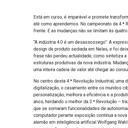
Está em curso, é imparável e promete transf
até como aprendemos. No campeonato da 4.ª Revo
frente. E as mudanças não se limitam às quatro 
“A indústria 4.0 é um desassossego”. A expre
design de produto sediada em Nelas, e foi dei
frase não perdeu actualidade, como sintetiza a
estruturas produtivas da nova indústria. Muda
uma inteira cadeia de valor até chegar ao consu
No centro desta 4.ª Revolução Industrial, uma 
digitalização, o casamento entre os mundos cib
personalização, melhora a eficiência e a produ
anos, herdando o melhor da 3.ª Revolução – tr
que se somaram funcionalidades de autonomia 
computador perante exposição contínua a nova i
alemão em inteligência artificial Wolfgang Wah