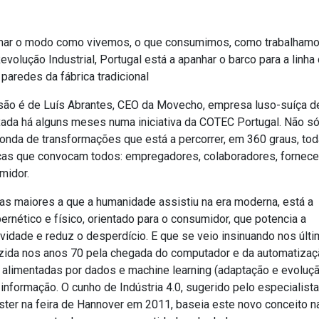
ormar o modo como vivemos, o que consumimos, como trabalham
lução Industrial, Portugal está a apanhar o barco para a linha
paredes da fábrica tradicional
ssão é de Luís Abrantes, CEO da Movecho, empresa luso-suíça d
xada há alguns meses numa iniciativa da COTEC Portugal. Não só
 onda de transformações que está a percorrer, em 360 graus, to
nças que convocam todos: empregadores, colaboradores, fornece
midor.
das maiores a que a humanidade assistiu na era moderna, está a
ernético e físico, orientado para o consumidor, que potencia a
tividade e reduz o desperdício. E que se veio insinuando nos últ
azida nos anos 70 pela chegada do computador e da automatizaç
alimentadas por dados e machine learning (adaptação e evoluç
nformação. O cunho de Indústria 4.0, sugerido pelo especialista
lster na feira de Hannover em 2011, baseia este novo conceito n