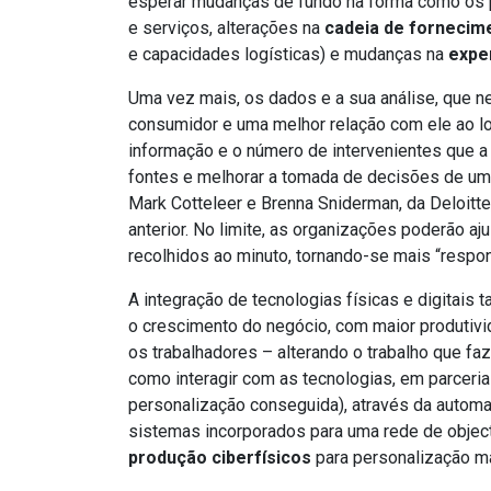
esperar mudanças de fundo na forma como os 
e serviços, alterações na
cadeia de fornecim
e capacidades logísticas) e mudanças na
expe
Uma vez mais, os dados e a sua análise, que n
consumidor e uma melhor relação com ele ao lo
informação e o número de intervenientes que 
fontes e melhorar a tomada de decisões de uma 
Mark Cotteleer e Brenna Sniderman, da Deloitte
anterior. No limite, as organizações poderão a
recolhidos ao minuto, tornando-se mais “respons
A integração de tecnologias físicas e digitais
o crescimento do negócio, com maior produtivi
os trabalhadores – alterando o trabalho que fa
como interagir com as tecnologias, em parceri
personalização conseguida), através da automaç
sistemas incorporados para uma rede de object
produção ciberfísicos
para personalização m