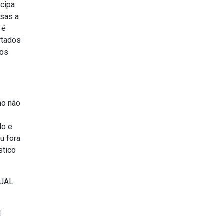
ecipa
esas a
 é
rtados
 os
ho não
lo e
u fora
stico
GUAL
l