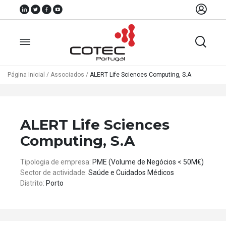
Página Inicial
/
Associados
/
ALERT Life Sciences Computing, S.A
Sobre
Nós
ALERT Life Sciences
Associados
Computing, S.A
Recursos
Tipologia de empresa:
PME (Volume de Negócios < 50M€)
Sector de actividade:
Saúde e Cuidados Médicos
Notícias
Distrito:
Porto
Eventos
Projectos