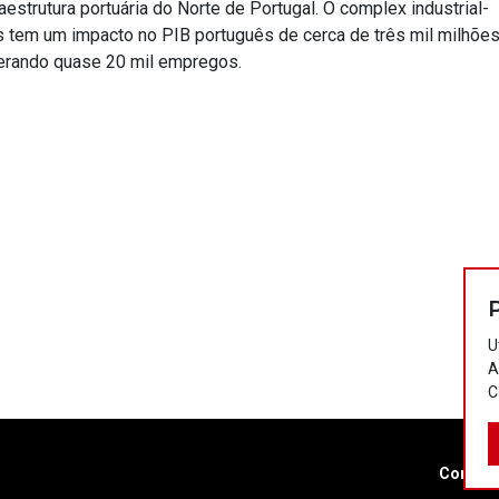
aestrutura portuária do Norte de Portugal. O complex industrial-
s tem um impacto no PIB português de cerca de três mil milhõe
erando quase 20 mil empregos.
U
A
C
Contac