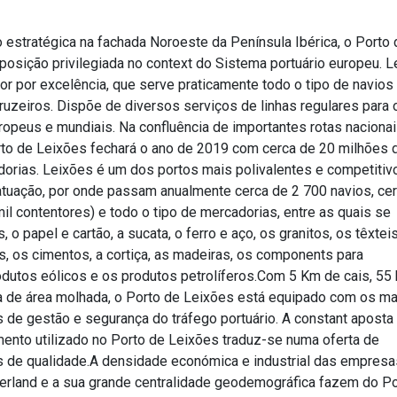
o estratégica na fachada Noroeste da Península Ibérica, o Porto 
osição privilegiada no context do Sistema portuário europeu. 
or por excelência, que serve praticamente todo o tipo de navios
uzeiros. Dispõe de diversos serviços de linhas regulares para 
uropeus e mundiais. Na confluência de importantes rotas nacionai
orto de Leixões fechará o ano de 2019 com cerca de 20 milhões 
orias. Leixões é um dos portos mais polivalentes e competitiv
 atuação, por onde passam anualmente cerca de 2 700 navios, ce
il contentores) e todo o tipo de mercadorias, entre as quais se
 o papel e cartão, a sucata, o ferro e aço, os granitos, os têxteis
s, os cimentos, a cortiça, as madeiras, os components para
dutos eólicos e os produtos petrolíferos.Com 5 Km de cais, 55 
a de área molhada, o Porto de Leixões está equipado com os ma
de gestão e segurança do tráfego portuário. A constant aposta
ento utilizado no Porto de Leixões traduz-se numa oferta de
os de qualidade.A densidade económica e industrial das empresa
terland e a sua grande centralidade geodemográfica fazem do P