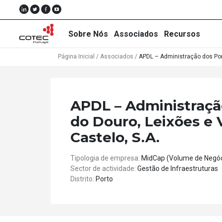
Sobre Nós
Associados
Recursos
Página Inicial
/
Associados
/
APDL – Administração dos Port
Sobre
APDL – Administraçã
Nós
do Douro, Leixões e 
Associados
Castelo, S.A.
Recursos
Tipologia de empresa:
MidCap (Volume de Negóc
Sector de actividade:
Gestão de Infraestruturas
Notícias
Distrito:
Porto
Eventos
Projectos