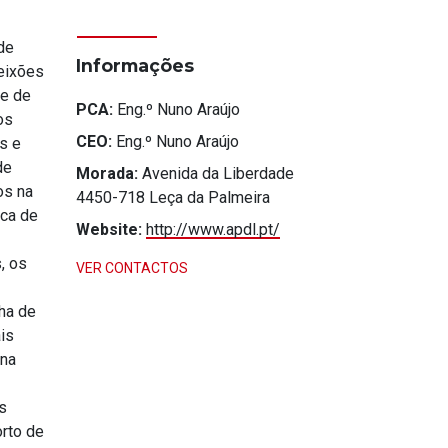
de
Informações
Leixões
 e de
PCA:
Eng.º Nuno Araújo
os
CEO:
Eng.º Nuno Araújo
s e
de
Morada:
Avenida da Liberdade
os na
4450-718 Leça da Palmeira
rca de
Website:
http://www.apdl.pt/
, os
VER CONTACTOS
ha de
is
 na
s
orto de