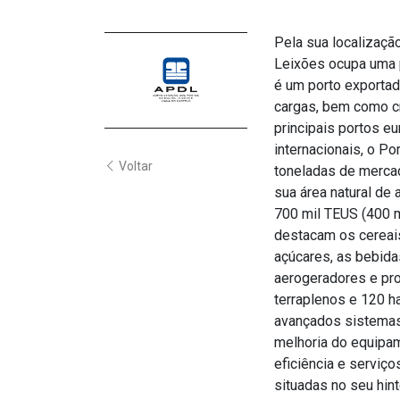
Pela sua localizaçã
Leixões ocupa uma p
é um porto exportad
cargas, bem como cr
principais portos e
internacionais, o P
Voltar
toneladas de mercad
sua área natural de
700 mil TEUS (400 m
destacam os cereais,
açúcares, as bebida
aerogeradores e pro
terraplenos e 120 h
avançados sistemas 
melhoria do equipam
eficiência e serviç
situadas no seu hin