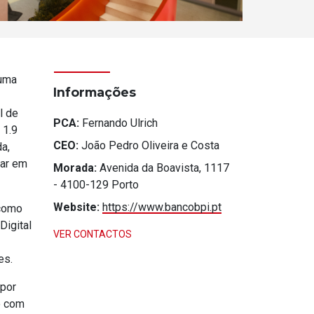
 uma
Informações
l de
PCA:
Fernando Ulrich
 1.9
CEO:
João Pedro Oliveira e Costa
a,
rar em
Morada:
Avenida da Boavista, 1117
- 4100-129 Porto
Website:
https://www.bancobpi.pt
 como
Digital
VER CONTACTOS
es.
 por
o com