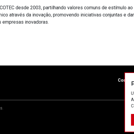
 COTEC desde 2003, partilhando valores comuns de estímulo ao
co através da inovação, promovendo iniciativas conjuntas e da
às empresas inovadoras.
Contac
U
A
C
s.