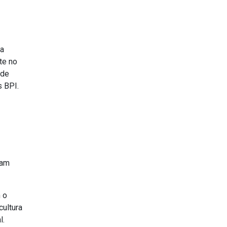
ma
te no
 de
s BPI.
iam
 o
cultura
l.