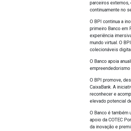
parceiros externos, 
continuamente no se
O BPI continua a ino
primeiro Banco em P
experiência imersiv
mundo virtual. O B
colecionáveis digita
O Banco apoia anual
empreendedorismo 
O BPI promove, des
CaixaBank. A iniciat
reconhecer e acomp
elevado potencial d
O Banco é também u
apoio da COTEC Portu
da inovação e premi