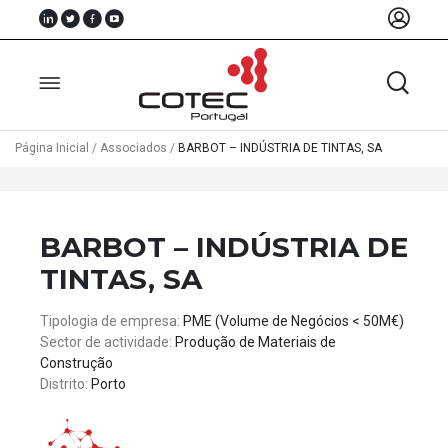
Página Inicial
/
Associados
/
BARBOT – INDÚSTRIA DE TINTAS, SA
Sobre
Nós
BARBOT – INDÚSTRIA DE
Associados
TINTAS, SA
Recursos
Tipologia de empresa:
PME (Volume de Negócios < 50M€)
Sector de actividade:
Produção de Materiais de
Notícias
Construção
Distrito:
Porto
Eventos
Projectos