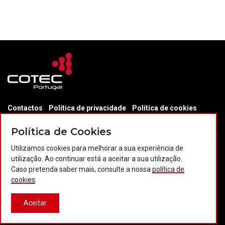
Contactos
Política de privacidade
Política de cookies
Projectos Portugal 2020
Política de Cookies
Utilizamos cookies para melhorar a sua experiência de
utilização. Ao continuar está a aceitar a sua utilização.
© 2026 COTEC Portugal. Todos os direitos reservados.
Caso pretenda saber mais, consulte a nossa
política de
cookies
.
Plataforma co-financiada por:
Aceitar
Desenvolvido por:
LBC