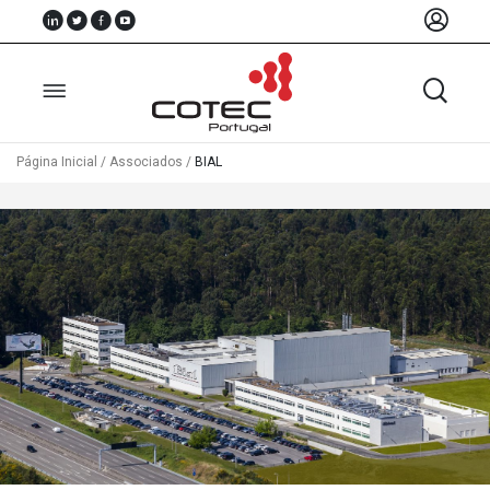
Página Inicial
/
Associados
/
BIAL
Sobre
Nós
Associados
Recursos
Notícias
Eventos
Projectos