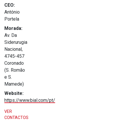
CEO:
António
Portela
Morada:
Av. Da
Siderurugia
Nacional,
4745-457
Coronado
(S. Romão
e S.
Mamede)
Website:
https://www.bial.com/pt/
VER
CONTACTOS