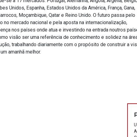
e-se a 17 mercados: Portugal, Alemanha, Angola, Argélia, Bélgic
abes Unidos, Espanha, Estados Unidos da América, França, Gana,
 Marrocos, Moçambique, Qatar e Reino Unido. O futuro passa pelo
o no mercado nacional e pela aposta na internacionalização,
ença nos países onde atua e investindo na entrada noutros país
mo visão ser uma referência de conhecimento e solidez na áre
ução, trabalhando diariamente com o propósito de construir a vi
e um amanhã melhor.
U
A