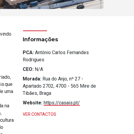
 vindo
Informações
PCA:
António Carlos Fernandes
Rodrigues
CEO:
N/A
riado,
Morada:
Rua do Anjo, nº 27 -
is que
Apartado 2702, 4700 - 565 Mire de
de uma
Tibães, Braga
Website:
https://casais.pt/
da na
,
VER CONTACTOS
cultura
do