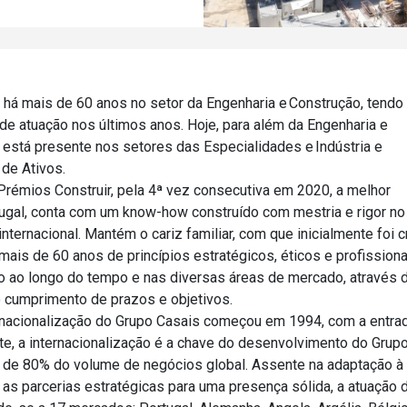
 há mais de 60 anos no setor da Engenharia e Construção, tendo
 de atuação nos últimos anos. Hoje, para além da Engenharia e
 está presente nos setores das Especialidades e Indústria e
de Ativos.
rémios Construir, pela 4ª vez consecutiva em 2020, a melhor
ugal, conta com um know-how construído com mestria e rigor no
nternacional. Mantém o cariz familiar, com que inicialmente foi c
mais de 60 anos de princípios estratégicos, éticos e profissiona
o ao longo do tempo e nas diversas áreas de mercado, através 
o cumprimento de prazos e objetivos.
rnacionalização do Grupo Casais começou em 1994, com a entra
e, a internacionalização é a chave do desenvolvimento do Grupo
de 80% do volume de negócios global. Assente na adaptação à 
o as parcerias estratégicas para uma presença sólida, a atuação 