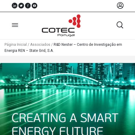
Página Inicial
/
Associados
/
R&D Nester – Centro de Investigação em
Energia REN – State Grid, S.A.
Sobre
Nós
Associados
Recursos
Notícias
Eventos
Projectos