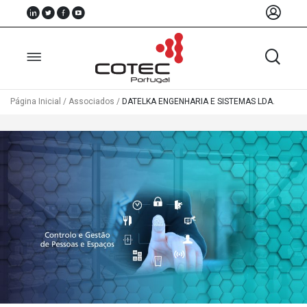
Página Inicial
/
Associados
/
DATELKA ENGENHARIA E SISTEMAS LDA.
Sobre
Nós
Associados
Recursos
Notícias
Eventos
Projectos