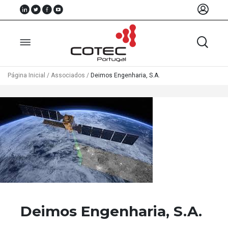
Página Inicial
/
Associados
/
Deimos Engenharia, S.A.
Sobre
Nós
Associados
Recursos
Notícias
Eventos
Deimos Engenharia, S.A.
Projectos