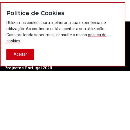
Política de Cookies
Utilizamos cookies para melhorar a sua experiência de
utilização. Ao continuar está a aceitar a sua utilização.
Caso pretenda saber mais, consulte a nossa
política de
cookies
.
Aceitar
Contactos
Política de privacidade
Política de cookies
Projectos Portugal 2020
© 2026 COTEC Portugal. Todos os direitos reservados.
Plataforma co-financiada por:
Desenvolvido por:
LBC