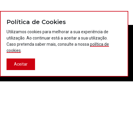
Política de Cookies
Utilizamos cookies para melhorar a sua experiência de
utilização. Ao continuar está a aceitar a sua utilização.
Caso pretenda saber mais, consulte a nossa
política de
cookies
.
Aceitar
Contactos
Política de privacidade
Política de cookies
Projectos Portugal 2020
© 2026 COTEC Portugal. Todos os direitos reservados.
Plataforma co-financiada por:
Desenvolvido por:
LBC