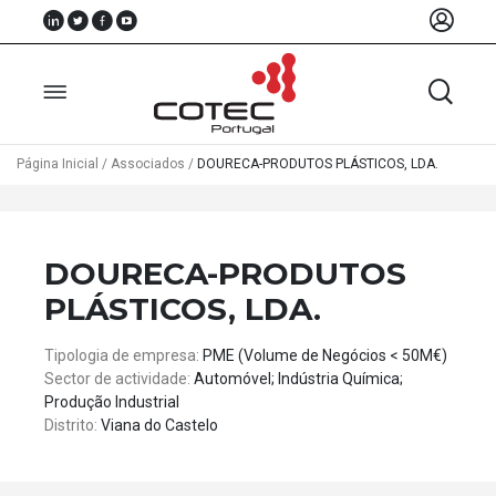
Página Inicial
/
Associados
/
DOURECA-PRODUTOS PLÁSTICOS, LDA.
Sobre
Nós
DOURECA-PRODUTOS
Associados
PLÁSTICOS, LDA.
Recursos
Tipologia de empresa:
PME (Volume de Negócios < 50M€)
Sector de actividade:
Automóvel; Indústria Química;
Notícias
Produção Industrial
Distrito:
Viana do Castelo
Eventos
Projectos