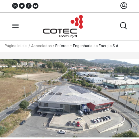
Página Inicial
/
Associados
/
Enforce – Engenharia da Energia S.A.
Sobre
Nós
Associados
Recursos
Notícias
Eventos
Projectos