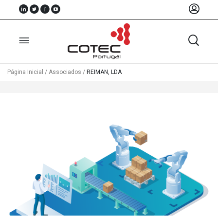
Página Inicial
/
Associados
/
REIMAN, LDA
Sobre
Nós
Associados
Recursos
Notícias
Eventos
Projectos