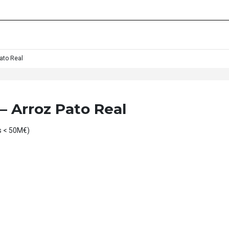
ato Real
– Arroz Pato Real
s < 50M€)