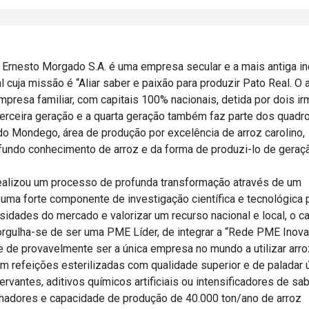
Ernesto Morgado S.A. é uma empresa secular e a mais antiga in
 cuja missão é “Aliar saber e paixão para produzir Pato Real. O 
mpresa familiar, com capitais 100% nacionais, detida por dois i
erceira geração e a quarta geração também faz parte dos quadro
do Mondego, área de produção por excelência de arroz carolino,
fundo conhecimento de arroz e da forma de produzi-lo de gera
ealizou um processo de profunda transformação através de um
 uma forte componente de investigação científica e tecnológica 
idades do mercado e valorizar um recurso nacional e local, o ca
rgulha-se de ser uma PME Líder, de integrar a “Rede PME Inov
 de provavelmente ser a única empresa no mundo a utilizar arro
 em refeições esterilizadas com qualidade superior e de paladar 
rvantes, aditivos químicos artificiais ou intensificadores de sab
hadores e capacidade de produção de 40.000 ton/ano de arroz