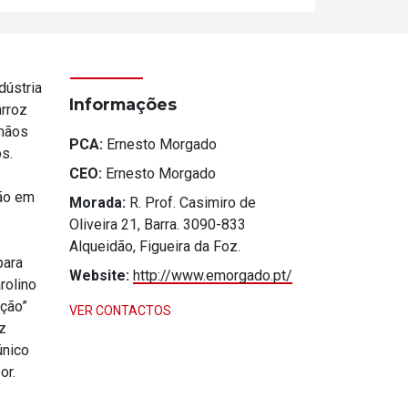
dústria
Informações
arroz
rmãos
PCA:
Ernesto Morgado
s.
CEO:
Ernesto Morgado
ção em
Morada:
R. Prof. Casimiro de
Oliveira 21, Barra. 3090-833
Alqueidão, Figueira da Foz.
para
Website:
http://www.emorgado.pt/
rolino
ação”
VER CONTACTOS
z
único
or.