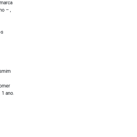
 marca
no – ,
os
asmim
comer
 1 ano.