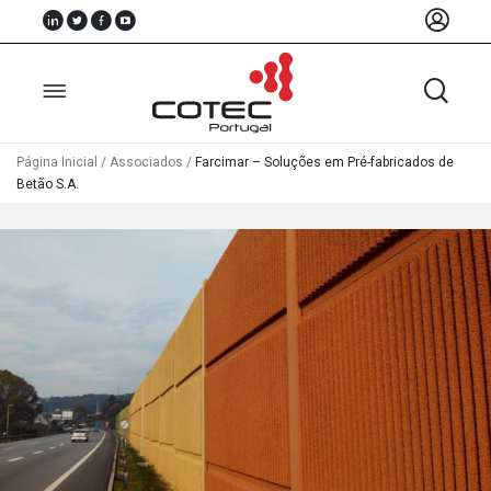
Página Inicial
/
Associados
/
Farcimar – Soluções em Pré-fabricados de
Betão S.A.
Sobre
Nós
Associados
Recursos
Notícias
Eventos
Projectos