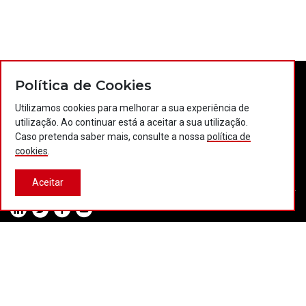
Política de Cookies
Utilizamos cookies para melhorar a sua experiência de
utilização. Ao continuar está a aceitar a sua utilização.
Caso pretenda saber mais, consulte a nossa
política de
cookies
.
Contactos
Política de privacidade
Política de cookies
Projectos Portugal 2020
Aceitar
© 2026 COTEC Portugal. Todos os direitos reservados.
Plataforma co-financiada por:
Desenvolvido por:
LBC