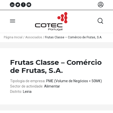
Página Inicial
/
Associados
/
Frutas Classe – Comércio de Frutas, S.A.
Sobre
Nós
Frutas Classe – Comércio
Associados
de Frutas, S.A.
Recursos
Tipologia de empresa:
PME (Volume de Negócios < 50M€)
Sector de actividade:
Alimentar
Notícias
Distrito:
Leiria
Eventos
Projectos