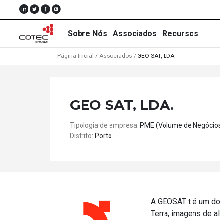
Sobre Nós
Associados
Recursos
Página Inicial
/
Associados
/
GEO SAT, LDA.
Sobre
GEO SAT, LDA.
Nós
Tipologia de empresa:
PME (Volume de Negócio
Associados
Distrito:
Porto
Recursos
Notícias
Eventos
A GEOSAT t é um dos
Projectos
Terra, imagens de al