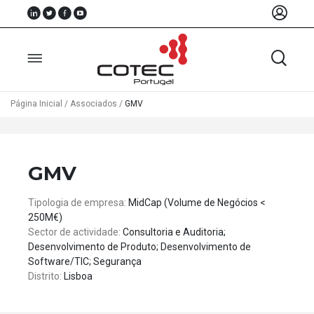
Página Inicial
/
Associados
/
GMV
Sobre
Nós
GMV
Associados
Tipologia de empresa:
MidCap (Volume de Negócios <
Recursos
250M€)
Sector de actividade:
Consultoria e Auditoria;
Notícias
Desenvolvimento de Produto; Desenvolvimento de
Software/TIC; Segurança
Eventos
Distrito:
Lisboa
Projectos