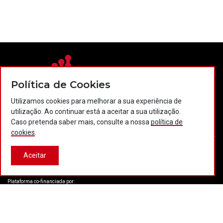
Política de Cookies
Utilizamos cookies para melhorar a sua experiência de
Contactos
Política de privacidade
Política de cookies
utilização. Ao continuar está a aceitar a sua utilização.
Caso pretenda saber mais, consulte a nossa
política de
Projectos Portugal 2020
cookies
.
Aceitar
© 2026 COTEC Portugal. Todos os direitos reservados.
Plataforma co-financiada por:
Desenvolvido por:
LBC