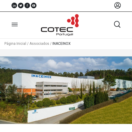
Página Inicial
/
Associados
/
INACEINOX
Sobre
Nós
Associados
Recursos
Notícias
Eventos
Projectos