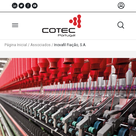
Página Inicial
/
Associados
/
Inovafil Fiação, S.A.
Sobre
Nós
Associados
Recursos
Notícias
Eventos
Projectos