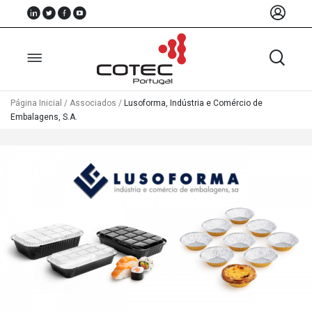
Página Inicial
/
Associados
/
Lusoforma, Indústria e Comércio de
Embalagens, S.A.
Sobre
Nós
Associados
Recursos
Notícias
Eventos
Projectos