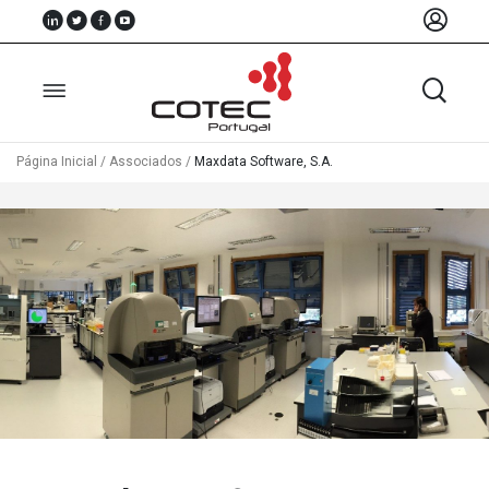
Página Inicial
/
Associados
/
Maxdata Software, S.A.
Sobre
Nós
Associados
Recursos
Notícias
Eventos
Projectos