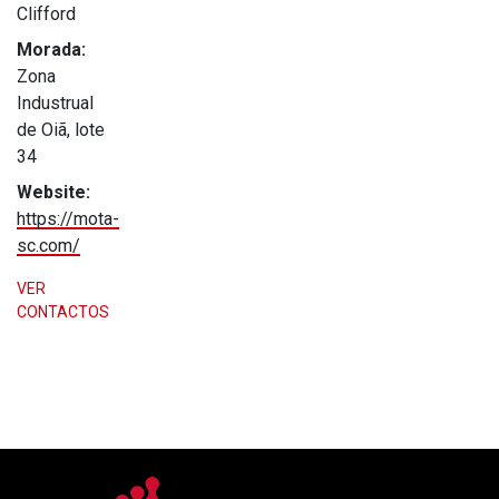
Clifford
Morada:
Zona
Industrual
de Oiã, lote
34
Website:
https://mota-
sc.com/
VER
CONTACTOS