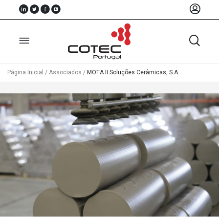
Página Inicial
/
Associados
/
MOTA II Soluções Cerâmicas, S.A.
Sobre
Nós
Associados
Recursos
Notícias
Eventos
Projectos