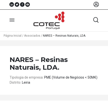
Página Inicial
/
Associados
/
NARES – Resinas Naturais, LDA.
Sobre
Nós
NARES – Resinas
Associados
Naturais, LDA.
Recursos
Tipologia de empresa:
PME (Volume de Negócios < 50M€)
Distrito:
Leiria
Notícias
Eventos
Projectos