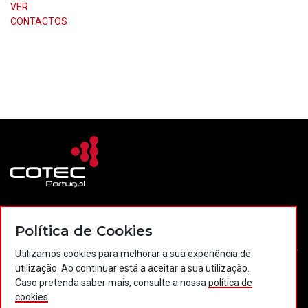
VER
CONTACTOS
Contactos
Política de privacidade
Política de cookies
Política de Cookies
Projectos Portugal 2020
Utilizamos cookies para melhorar a sua experiência de
utilização. Ao continuar está a aceitar a sua utilização.
Caso pretenda saber mais, consulte a nossa
política de
© 2026 COTEC Portugal. Todos os direitos reservados.
cookies
.