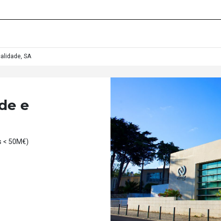
alidade, SA
de e
s < 50M€)