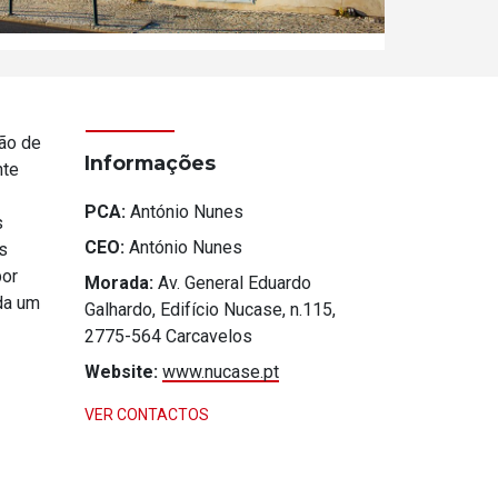
tão de
Informações
nte
PCA:
António Nunes
s
CEO:
António Nunes
s
por
Morada:
Av. General Eduardo
da um
Galhardo, Edifício Nucase, n.115,
2775-564 Carcavelos
Website:
www.nucase.pt
VER CONTACTOS