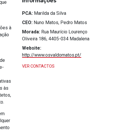
Informações
 que
PCA:
Marilda da Silva
CEO:
Nuno Matos, Pedro Matos
ções à
Morada:
Rua Maurício Lourenço
cação
Oliveira 186, 4405-034 Madalena
Website:
http://www.osvaldomatos.pt/
ade
VER CONTACTOS
e-
ativas
es às
tetos,
o.
 em
lquer
mento