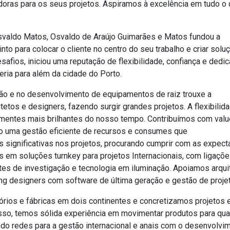
adoras para os seus projetos. Aspiramos à excelência em tudo o
svaldo Matos, Osvaldo de Araújo Guimarães e Matos fundou a
nto para colocar o cliente no centro do seu trabalho e criar solu
afios, iniciou uma reputação de flexibilidade, confiança e dedi
ria para além da cidade do Porto.
ão e no desenvolvimento de equipamentos de raiz trouxe a
etos e designers, fazendo surgir grandes projetos. A flexibilid
 mentes mais brilhantes do nosso tempo. Contribuímos com valu
do uma gestão eficiente de recursos e consumes que
significativas nos projetos, procurando cumprir com as expect
es em soluções turnkey para projetos Internacionais, com ligaçõ
es de investigação e tecnologia em iluminação. Apoiamos arqui
ing designers com software de última geração e gestão de projet
rios e fábricas em dois continentes e concretizamos projetos
sso, temos sólida experiência em movimentar produtos para qua
ando redes para a gestão internacional e anais com o desenvolvi