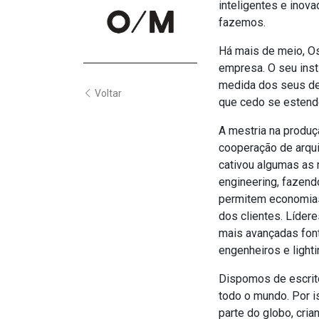
inteligentes e inov
fazemos.
Há mais de meio, O
empresa. O seu insti
medida dos seus des
Voltar
que cedo se estende
A mestria na produç
cooperação de arquit
cativou algumas as
engineering, fazen
permitem economias 
dos clientes. Líder
mais avançadas font
engenheiros e light
Dispomos de escritó
todo o mundo. Por i
parte do globo, cri