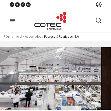
Página Inicial
/
Associados
/
Pedrosa & Rodrigues, S.A.
Sobre
Nós
Associados
Recursos
Notícias
Eventos
Projectos