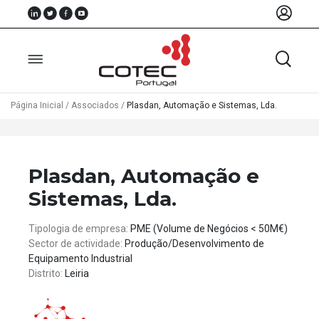
Página Inicial
/
Associados
/
Plasdan, Automação e Sistemas, Lda.
Sobre
Nós
Plasdan, Automação e
Associados
Sistemas, Lda.
Recursos
Tipologia de empresa:
PME (Volume de Negócios < 50M€)
Sector de actividade:
Produção/Desenvolvimento de
Notícias
Equipamento Industrial
Distrito:
Leiria
Eventos
Projectos