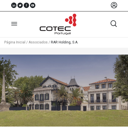
Página Inicial
/
Associados
/
RAR Holding, S.A.
Sobre
Nós
Associados
Recursos
Notícias
Eventos
Projectos