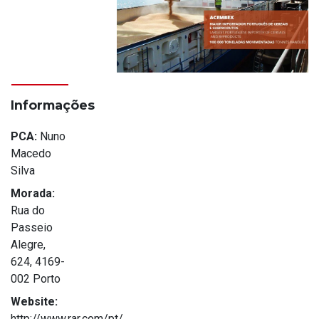
Informações
PCA:
Nuno
Macedo
Silva
Morada:
Rua do
Passeio
Alegre,
624, 4169-
002 Porto
Website:
http://www.rar.com/pt/