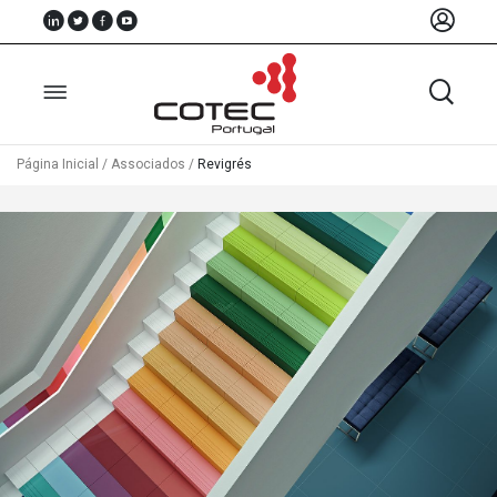
Página Inicial
/
Associados
/
Revigrés
Sobre
Nós
Associados
Recursos
Notícias
Eventos
Projectos